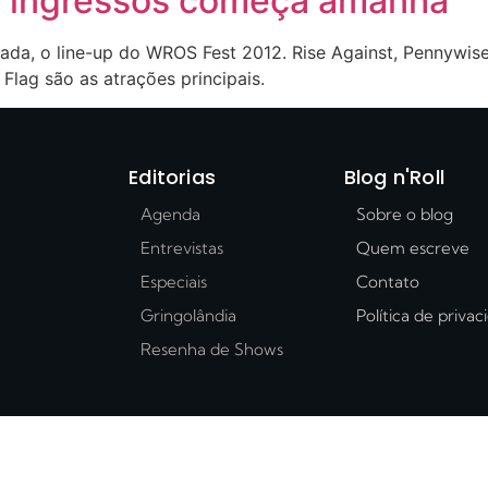
 ingressos começa amanhã
a, o line-up do WROS Fest 2012. Rise Against, Pennywise, A
Flag são as atrações principais.
Editorias
Blog n'Roll
Agenda
Sobre o blog
Entrevistas
Quem escreve
Especiais
Contato
Gringolândia
Política de priva
Resenha de Shows