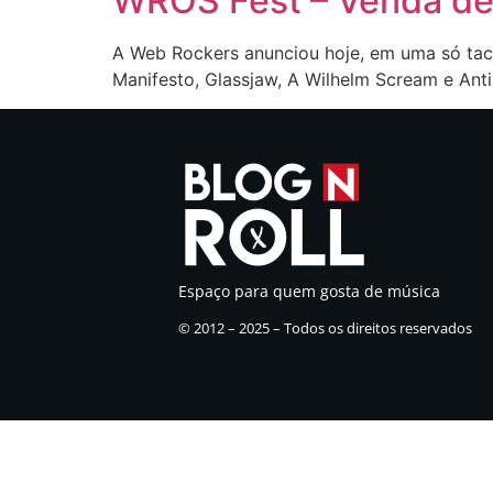
WROS Fest – Venda de
A Web Rockers anunciou hoje, em uma só tacad
Manifesto, Glassjaw, A Wilhelm Scream e Anti 
Espaço para quem gosta de música
© 2012 – 2025 – Todos os direitos reservados