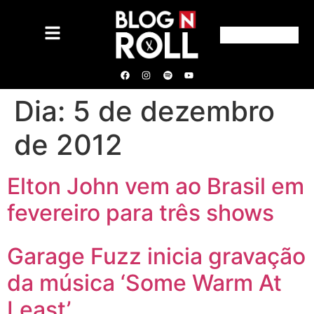
Dia:
5 de dezembro
de 2012
Elton John vem ao Brasil em
fevereiro para três shows
Garage Fuzz inicia gravação
da música ‘Some Warm At
Least’