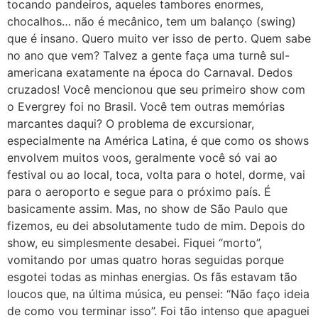
tocando pandeiros, aqueles tambores enormes,
chocalhos… não é mecânico, tem um balanço (swing)
que é insano. Quero muito ver isso de perto. Quem sabe
no ano que vem? Talvez a gente faça uma turnê sul-
americana exatamente na época do Carnaval. Dedos
cruzados! Você mencionou que seu primeiro show com
o Evergrey foi no Brasil. Você tem outras memórias
marcantes daqui? O problema de excursionar,
especialmente na América Latina, é que como os shows
envolvem muitos voos, geralmente você só vai ao
festival ou ao local, toca, volta para o hotel, dorme, vai
para o aeroporto e segue para o próximo país. É
basicamente assim. Mas, no show de São Paulo que
fizemos, eu dei absolutamente tudo de mim. Depois do
show, eu simplesmente desabei. Fiquei “morto”,
vomitando por umas quatro horas seguidas porque
esgotei todas as minhas energias. Os fãs estavam tão
loucos que, na última música, eu pensei: “Não faço ideia
de como vou terminar isso”. Foi tão intenso que apaguei