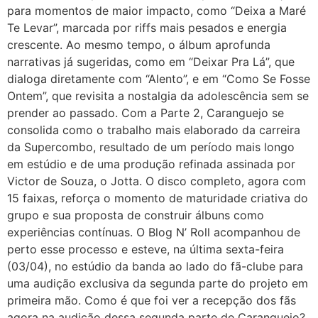
para momentos de maior impacto, como “Deixa a Maré
Te Levar”, marcada por riffs mais pesados e energia
crescente. Ao mesmo tempo, o álbum aprofunda
narrativas já sugeridas, como em “Deixar Pra Lá”, que
dialoga diretamente com “Alento”, e em “Como Se Fosse
Ontem”, que revisita a nostalgia da adolescência sem se
prender ao passado. Com a Parte 2, Caranguejo se
consolida como o trabalho mais elaborado da carreira
da Supercombo, resultado de um período mais longo
em estúdio e de uma produção refinada assinada por
Victor de Souza, o Jotta. O disco completo, agora com
15 faixas, reforça o momento de maturidade criativa do
grupo e sua proposta de construir álbuns como
experiências contínuas. O Blog N’ Roll acompanhou de
perto esse processo e esteve, na última sexta-feira
(03/04), no estúdio da banda ao lado do fã-clube para
uma audição exclusiva da segunda parte do projeto em
primeira mão. Como é que foi ver a recepção dos fãs
agora na audição dessa segunda parte de Caranguejo?