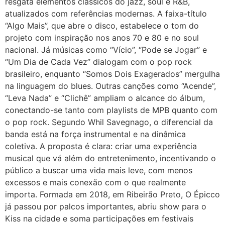
resgata elementos clássicos do jazz, soul e R&B,
atualizados com referências modernas. A faixa-título
“Algo Mais”, que abre o disco, estabelece o tom do
projeto com inspiração nos anos 70 e 80 e no soul
nacional. Já músicas como “Vício”, “Pode se Jogar” e
“Um Dia de Cada Vez” dialogam com o pop rock
brasileiro, enquanto “Somos Dois Exagerados” mergulha
na linguagem do blues. Outras canções como “Acende”,
“Leva Nada” e “Clichê” ampliam o alcance do álbum,
conectando-se tanto com playlists de MPB quanto com
o pop rock. Segundo Whil Savegnago, o diferencial da
banda está na força instrumental e na dinâmica
coletiva. A proposta é clara: criar uma experiência
musical que vá além do entretenimento, incentivando o
público a buscar uma vida mais leve, com menos
excessos e mais conexão com o que realmente
importa. Formada em 2018, em Ribeirão Preto, O Épicco
já passou por palcos importantes, abriu show para o
Kiss na cidade e soma participações em festivais