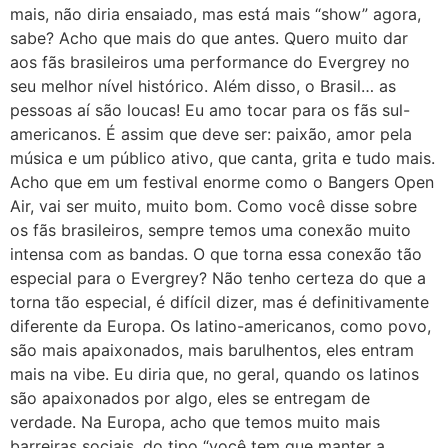
mais, não diria ensaiado, mas está mais “show” agora,
sabe? Acho que mais do que antes. Quero muito dar
aos fãs brasileiros uma performance do Evergrey no
seu melhor nível histórico. Além disso, o Brasil… as
pessoas aí são loucas! Eu amo tocar para os fãs sul-
americanos. É assim que deve ser: paixão, amor pela
música e um público ativo, que canta, grita e tudo mais.
Acho que em um festival enorme como o Bangers Open
Air, vai ser muito, muito bom. Como você disse sobre
os fãs brasileiros, sempre temos uma conexão muito
intensa com as bandas. O que torna essa conexão tão
especial para o Evergrey? Não tenho certeza do que a
torna tão especial, é difícil dizer, mas é definitivamente
diferente da Europa. Os latino-americanos, como povo,
são mais apaixonados, mais barulhentos, eles entram
mais na vibe. Eu diria que, no geral, quando os latinos
são apaixonados por algo, eles se entregam de
verdade. Na Europa, acho que temos muito mais
barreiras sociais, do tipo “você tem que manter a