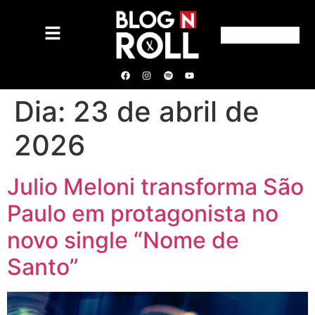
Dia:
23 de abril de
2026
Julio Meloni transforma São
Paulo em protagonista no
novo single “Nome de
Santo”