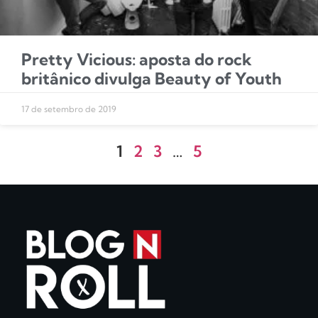
Pretty Vicious: aposta do rock
britânico divulga Beauty of Youth
17 de setembro de 2019
1
2
3
…
5