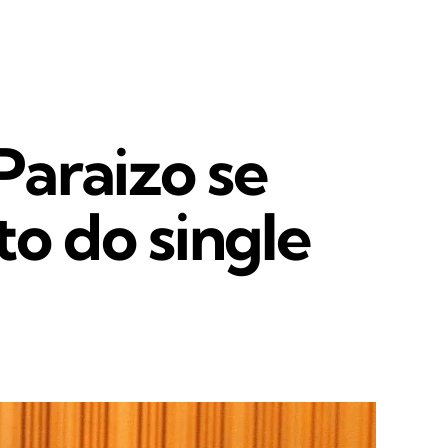
araizo se
o do single