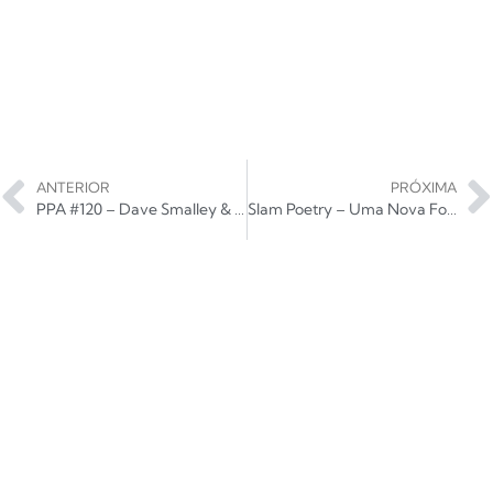
ANTERIOR
PRÓXIMA
PPA #120 – Dave Smalley & The Bandoleros fazem sua estreia e novidades d’Os Torto e Mugwumps
Slam Poetry – Uma Nova Forma de Arte