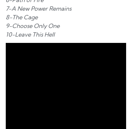
7-A New Power Remains
8-The Cage
9-Choose Only One
10-Leave This Hell