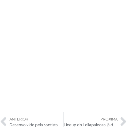
ANTERIOR
PRÓXIMA
Desenvolvido pela santista Lightstar, Turma da Mônica Jovem chega aos cinemas
Lineup do Lollapalooza já definido por dia; confira!