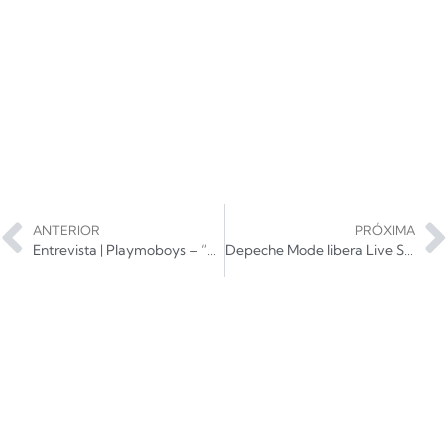
ANTERIOR
PRÓXIMA
Entrevista | Playmoboys – “Foi o melhor lançamento da nossa carreira”
Depeche Mode libera Live Spirits em versão inédita no YouTube