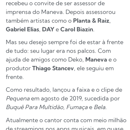
recebeu o convite de ser assessor de
imprensa do Maneva. Depois assessorou
também artistas como o
Planta & Raiz
,
Gabriel Elias
,
DAY
e
Carol Biazin
.
Mas seu desejo sempre foi de estar à frente
de tudo: seu lugar era nos palcos. Com
ajuda de amigos como Deko,
Maneva
e o
produtor
Thiago Stancev
, ele seguiu em
frente.
Como resultado, lançou a faixa e o clipe de
Pequena
em agosto de 2019, sucedida por
Buquê Para Multidão
,
Fumaça
e
Bela
.
Atualmente o cantor conta com meio milhão
de streamings nos apps musicais, em quase