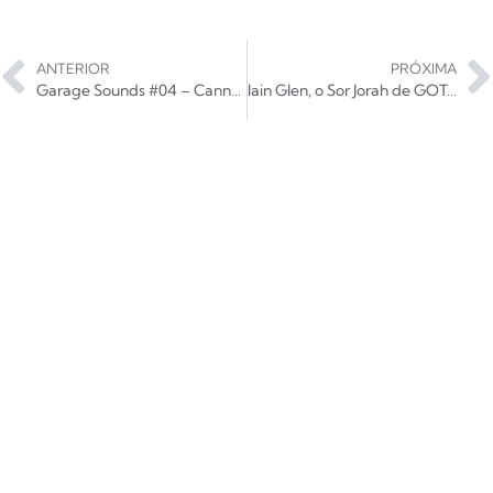
ANTERIOR
PRÓXIMA
Garage Sounds #04 – Cannon of Hate, um grito social vindo de Cubatão
Iain Glen, o Sor Jorah de GOT, vem para a CCXP