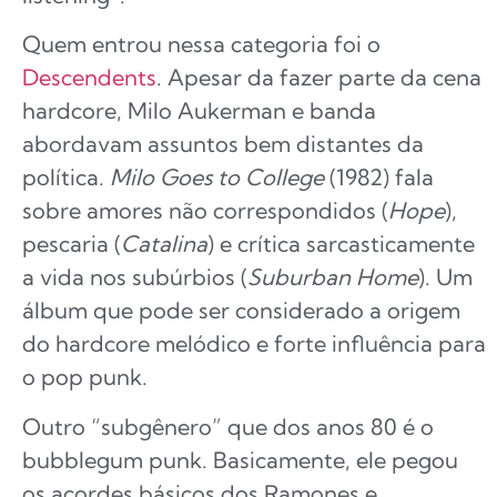
Quem entrou nessa categoria foi o
Descendents
. Apesar da fazer parte da cena
hardcore, Milo Aukerman e banda
abordavam assuntos bem distantes da
política.
Milo Goes to College
(1982) fala
sobre amores não correspondidos (
Hope
),
pescaria (
Catalina
) e crítica sarcasticamente
a vida nos subúrbios (
Suburban Home
). Um
álbum que pode ser considerado a origem
do hardcore melódico e forte influência para
o pop punk.
Outro “subgênero” que dos anos 80 é o
bubblegum punk. Basicamente, ele pegou
os acordes básicos dos Ramones e