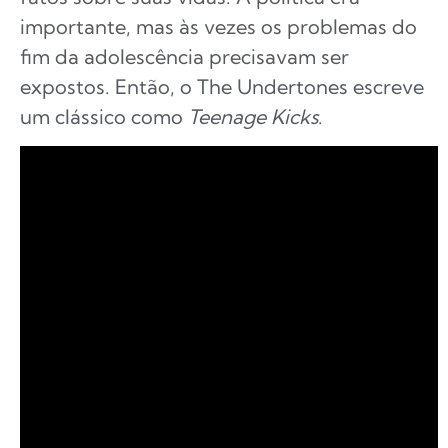
importante, mas às vezes os problemas do
fim da adolescência precisavam ser
expostos. Então, o The Undertones escreve
um clássico como
Teenage Kicks
.