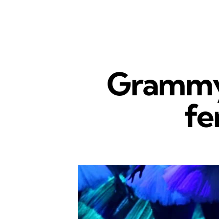
Grammy
fe