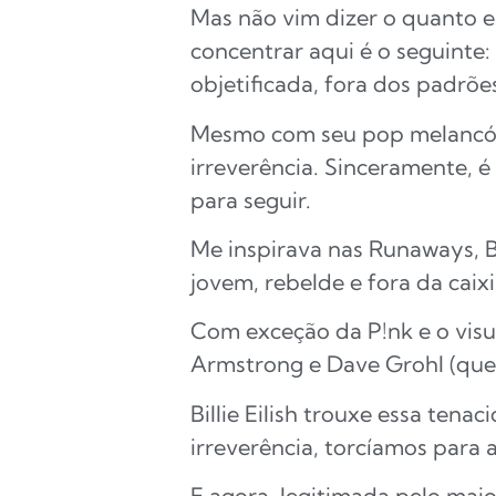
Mas não vim dizer o quanto e
concentrar aqui é o seguinte
objetificada, fora dos padrões
Mesmo com seu pop melancólico
irreverência. Sinceramente,
para seguir.
Me inspirava nas Runaways, B
jovem, rebelde e fora da caix
Com exceção da P!nk e o visua
Armstrong e Dave Grohl (qu
Billie Eilish trouxe essa ten
irreverência, torcíamos para
E agora, legitimada pelo maio