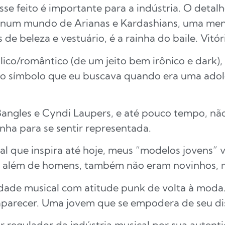
sse feito é importante para a indústria. O deta
: num mundo de Arianas e Kardashians, uma meni
 de beleza e vestuário, é a rainha do baile. Vitó
/romântico (de um jeito bem irônico e dark), Bil
 é o símbolo que eu buscava quando era uma ado
angles e Cyndi Laupers, e até pouco tempo, não
inha para se sentir representada.
l que inspira até hoje, meus “modelos jovens” vi
e além de homens, também não eram novinhos, 
acidade musical com atitude punk de volta à moda.
 aparecer. Uma jovem que se empodera de seu di
r regulador da indústria musical por sua autent