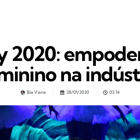
 2020: empode
minino na indúst
Bia Viana
28/01/2020
03:14