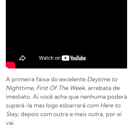
A primeira faixa do excelente
Daytime to
Nighttime, First Of The Week
, arrebata de
imediato. Aí você acha que nenhuma poderá
superá-la mas logo esbarrará com
Here to
Stay
, depois com outra e mais outra, por aí
vai.