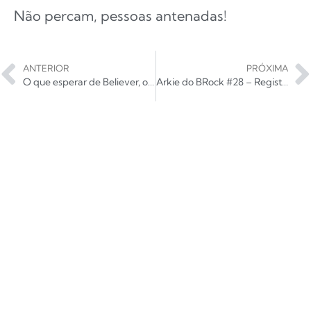
Não percam, pessoas antenadas!
ANTERIOR
PRÓXIMA
O que esperar de Believer, o novo álbum do Imagine Dragons?
Arkie do BRock #28 – Registro singular da setentista Moto Perpétuo chega às novas gerações