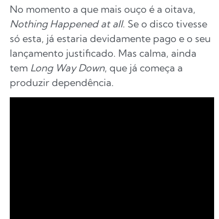
No momento a que mais ouço é a oitava,
Nothing Happened at all
. Se o disco tivesse
só esta, já estaria devidamente pago e o seu
lançamento justificado. Mas calma, ainda
tem
Long Way Down
, que já começa a
produzir dependência.