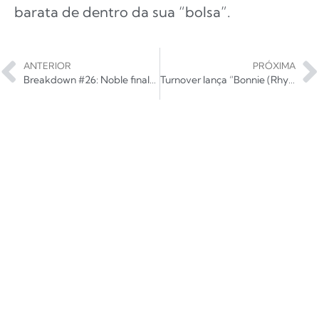
barata de dentro da sua “bolsa”.
ANTERIOR
PRÓXIMA
Breakdown #26: Noble finalmente dá as caras e lança single de estreia, Deadset. Ouça!
Turnover lança “Bonnie (Rhythm & Melody)”, terceiro single do próximo álbum