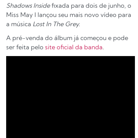
Shadows Inside
fixada para dois de junho, o
Miss May I lançou seu mais novo vídeo para
a música
Lost In The Grey.
A pré-venda do álbum já começou e pode
ser feita pelo
site oficial da banda
.