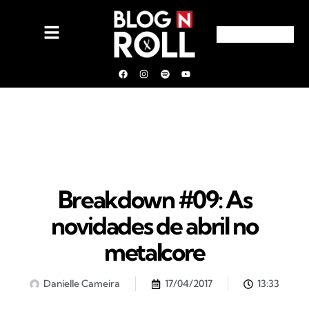
Breakdown #09: As
novidades de abril no
metalcore
Danielle Cameira
17/04/2017
13:33