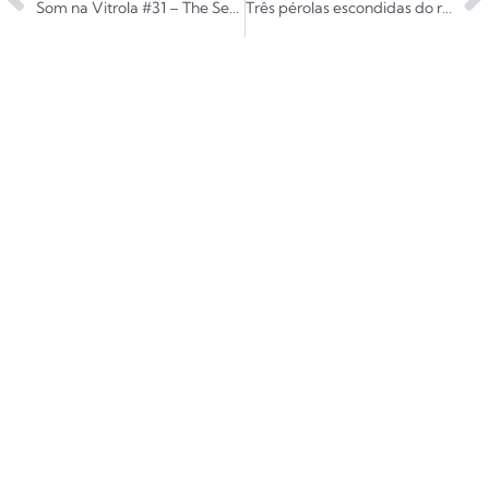
Som na Vitrola #31 – The Search Of Everything, o novo álbum de John Mayer
Três pérolas escondidas do rock: The Tubes, Kix e Sailor