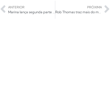
ANTERIOR
PRÓXIMA
Marina lança segunda parte de coletânea: ouça Love+Fear
Rob Thomas traz mais do mesmo em Chip Tooth Smile