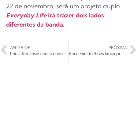
22 de novembro, será um projeto duplo.
Everyday Life
irá trazer dois lados
diferentes da banda
.
ANTERIOR
PRÓXIMA
Louis Tomlinson lança novo single e anuncia turnê mundial
Baco Exu do Blues lança primeiro vídeo de websérie sobre seu novo álbum