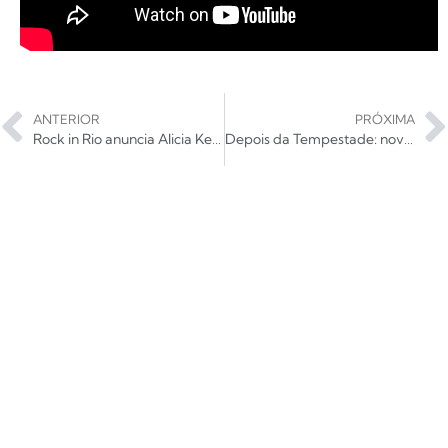
ANTERIOR
PRÓXIMA
Rock in Rio anuncia Alicia Keys, Def Leppard e Jota Quest
Depois da Tempestade: novo disco e show no Hangar 110