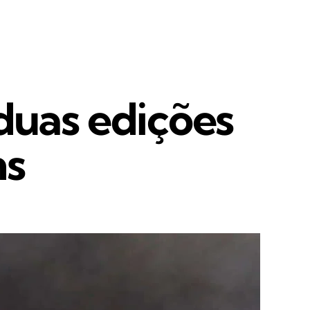
duas edições
ns