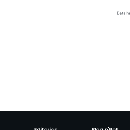
Batalh
Editorias
Blog n'Roll