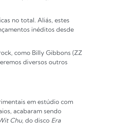
s no total. Aliás, estes
nçamentos inéditos desde
rock, como Billy Gibbons (ZZ
 teremos diversos outros
rimentais em estúdio com
saios, acabaram sendo
 Wit Chu
, do disco
Era