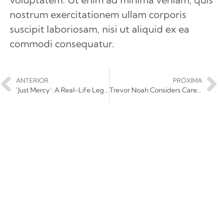
nostrum exercitationem ullam corporis
suscipit laboriosam, nisi ut aliquid ex ea
commodi consequatur.
ANTERIOR
PRÓXIMA
‘Just Mercy’: A Real-Life Legal Drama About an American Hero
Trevor Noah Considers Career Options for Prince Harry, Meghan Markle