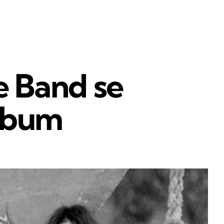
e Band se
lbum