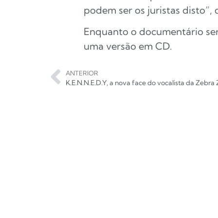
podem ser os juristas disto”,
Enquanto o documentário será
uma versão em CD.
ANTERIOR
K.E.N.N.E.D.Y, a nova face do vocalista da Zebr