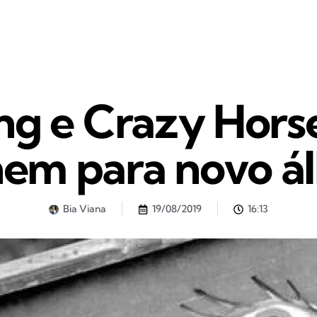
ng e Crazy Hors
nem para novo á
Bia Viana
19/08/2019
16:13