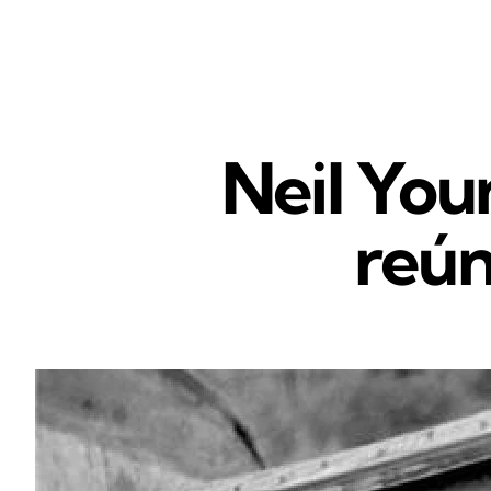
Neil You
reú