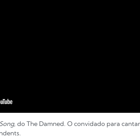
 Song
, do The Damned. O convidado para cantar
endents.