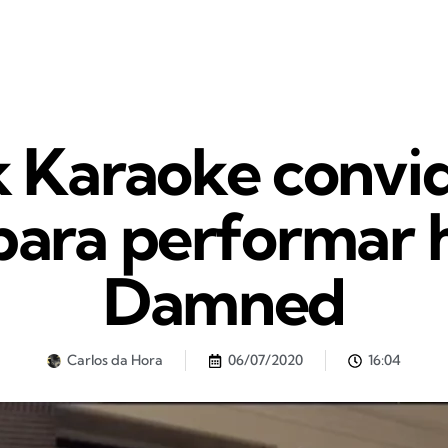
 Karaoke convi
para performar h
Damned
Carlos da Hora
06/07/2020
16:04