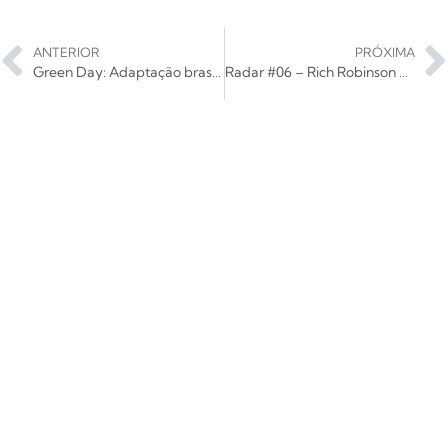
ANTERIOR
PRÓXIMA
Green Day: Adaptação brasileira do musical American Idiot estreia em 2018
Radar #06 – Rich Robinson – Flux