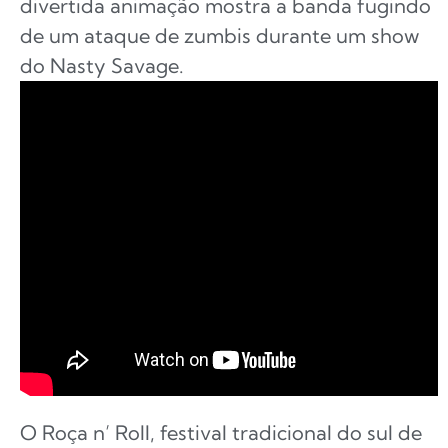
divertida animação mostra a banda fugindo
de um ataque de zumbis durante um show
do Nasty Savage.
O Roça n’ Roll, festival tradicional do sul de