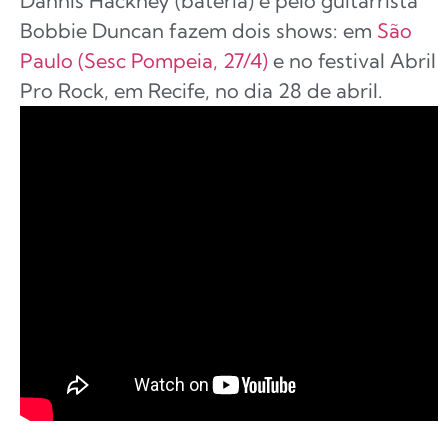
Dannis Hackney (bateria) e pelo guitarrista
Bobbie Duncan fazem dois shows: em
São
Paulo (Sesc Pompeia, 27/4)
e no festival Abril
Pro Rock, em Recife, no dia 28 de abril.