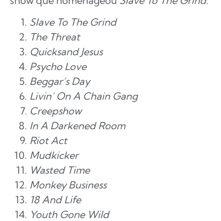
show que homenageou
Slave To The Grind
:
Slave To The Grind
The Threat
Quicksand Jesus
Psycho Love
Beggar’s Day
Livin’ On A Chain Gang
Creepshow
In A Darkened Room
Riot Act
Mudkicker
Wasted Time
Monkey Business
18 And Life
Youth Gone Wild