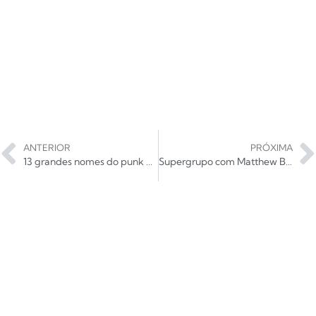
ANTERIOR
PRÓXIMA
13 grandes nomes do punk que se aventuraram no cinema
Supergrupo com Matthew Bellamy e Miles Kane lança nova música