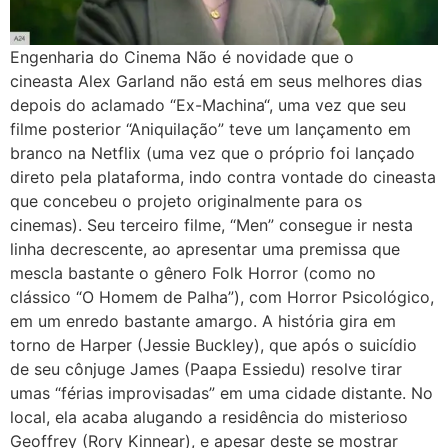
Engenharia do Cinema Não é novidade que o
cineasta Alex Garland não está em seus melhores dias
depois do aclamado “Ex-Machina“, uma vez que seu
filme posterior “Aniquilação” teve um lançamento em
branco na Netflix (uma vez que o próprio foi lançado
direto pela plataforma, indo contra vontade do cineasta
que concebeu o projeto originalmente para os
cinemas). Seu terceiro filme, “Men” consegue ir nesta
linha decrescente, ao apresentar uma premissa que
mescla bastante o gênero Folk Horror (como no
clássico “O Homem de Palha”), com Horror Psicológico,
em um enredo bastante amargo. A história gira em
torno de Harper (Jessie Buckley), que após o suicídio
de seu cônjuge James (Paapa Essiedu) resolve tirar
umas “férias improvisadas” em uma cidade distante. No
local, ela acaba alugando a residência do misterioso
Geoffrey (Rory Kinnear), e apesar deste se mostrar