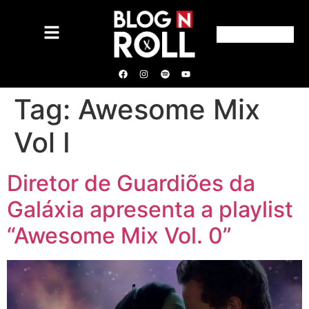
Tag:
Awesome Mix
Vol I
Diretor de Guardiões da
Galáxia apresenta a playlist
“Awesome Mix Vol. 0”