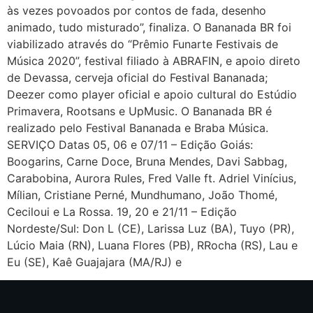
às vezes povoados por contos de fada, desenho
animado, tudo misturado”, finaliza. O Bananada BR foi
viabilizado através do “Prêmio Funarte Festivais de
Música 2020”, festival filiado à ABRAFIN, e apoio direto
de Devassa, cerveja oficial do Festival Bananada;
Deezer como player oficial e apoio cultural do Estúdio
Primavera, Rootsans e UpMusic. O Bananada BR é
realizado pelo Festival Bananada e Braba Música.
SERVIÇO Datas 05, 06 e 07/11 – Edição Goiás:
Boogarins, Carne Doce, Bruna Mendes, Davi Sabbag,
Carabobina, Aurora Rules, Fred Valle ft. Adriel Vinícius,
Mílian, Cristiane Perné, Mundhumano, João Thomé,
Ceciloui e La Rossa. 19, 20 e 21/11 – Edição
Nordeste/Sul: Don L (CE), Larissa Luz (BA), Tuyo (PR),
Lúcio Maia (RN), Luana Flores (PB), RRocha (RS), Lau e
Eu (SE), Kaê Guajajara (MA/RJ) e