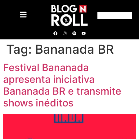
Tag:
Bananada BR
Festival Bananada
apresenta iniciativa
Bananada BR e transmite
shows inéditos