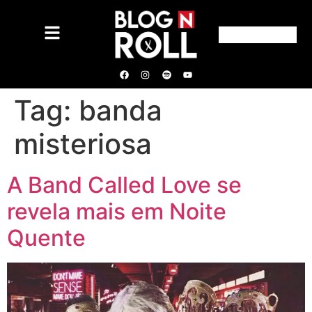
Tag:
banda
misteriosa
A Band Called Love se
revela mais em Noite
Quente