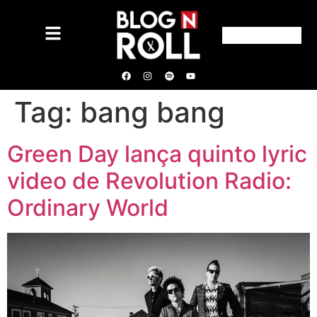
Tag:
bang bang
Green Day lança quinto lyric
video de Revolution Radio:
Ordinary World