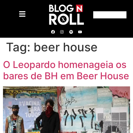
Tag:
beer house
O Leopardo homenageia os
bares de BH em Beer House