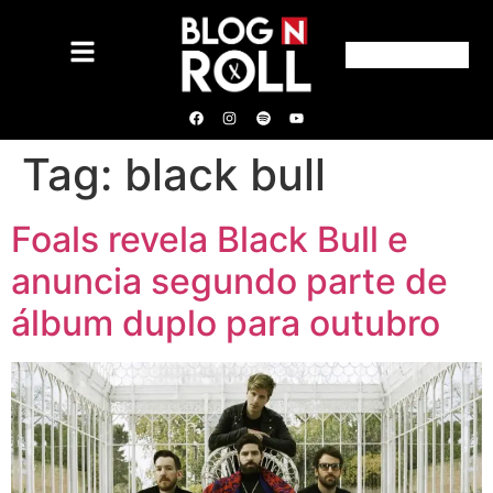
Tag:
black bull
Foals revela Black Bull e
anuncia segundo parte de
álbum duplo para outubro