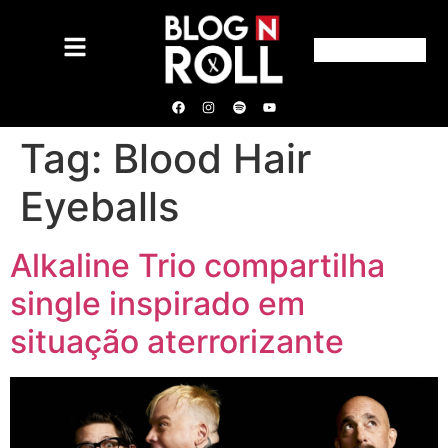
Tag:
Blood Hair
Eyeballs
Alkaline Trio compartilha
single inspirado em
situação aterrorizante