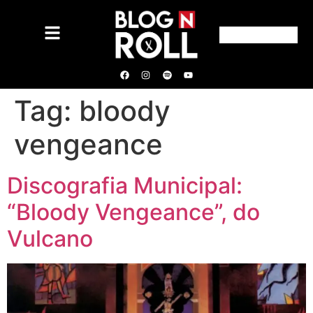
Tag:
bloody
vengeance
Discografia Municipal:
“Bloody Vengeance”, do
Vulcano