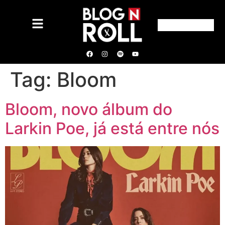
Tag:
Bloom
Bloom, novo álbum do
Larkin Poe, já está entre nós