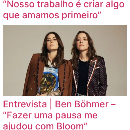
“Nosso trabalho é criar algo
que amamos primeiro”
Entrevista | Ben Böhmer –
“Fazer uma pausa me
ajudou com Bloom”