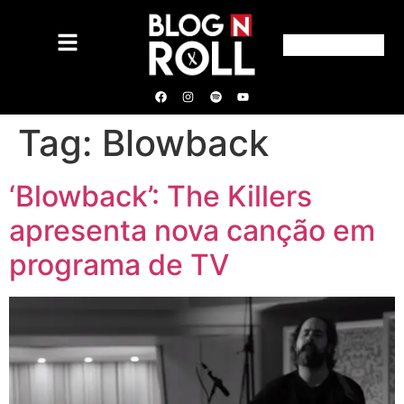
Tag:
Blowback
‘Blowback’: The Killers
apresenta nova canção em
programa de TV