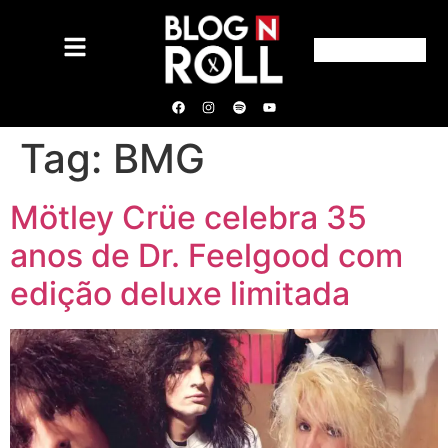
Tag:
BMG
Mötley Crüe celebra 35
anos de Dr. Feelgood com
edição deluxe limitada