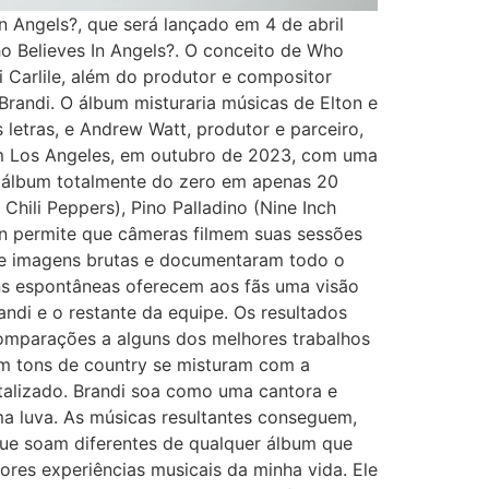
n Angels?, que será lançado em 4 de abril
ho Believes In Angels?. O conceito de Who
i Carlile, além do produtor e compositor
Brandi. O álbum misturaria músicas de Elton e
 letras, e Andrew Watt, produtor e parceiro,
em Los Angeles, em outubro de 2023, com uma
m álbum totalmente do zero em apenas 20
ili Peppers), Pino Palladino (Nine Inch
ton permite que câmeras filmem suas sessões
de imagens brutas e documentaram todo o
ens espontâneas oferecem aos fãs uma visão
ndi e o restante da equipe. Os resultados
comparações a alguns dos melhores trabalhos
em tons de country se misturam com a
italizado. Brandi soa como uma cantora e
a luva. As músicas resultantes conseguem,
que soam diferentes de qualquer álbum que
ores experiências musicais da minha vida. Ele