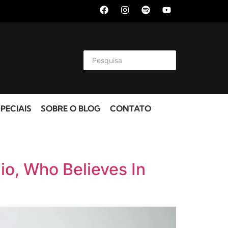
PECIAIS
SOBRE O BLOG
CONTATO
io, Who Believes In