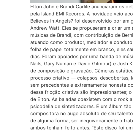
Elton John e Brandi Carlile anunciaram os de
pela Island EMI Records. A novidade veio aco
Believes In Angels? foi desenvolvido por ami
Andrew Watt. Eles se propuseram a criar um á
músicas de Brandi, com contribuição de Berni
atuando como produtor, mediador e condutor
folha de papel totalmente em branco, eles s
dias. Foram apoiados por uma banda de músic
Nails, Gary Numan e David Gilmour) e Josh Kl
de composição e gravação. Câmeras estática
processo criativo — colapsos, descobertas, l
sem precedentes e extremamente honesta do p
dessa fricção criativa são impressionantes;
de Elton. As baladas coexistem com o rock a
psicodelia de sintetizadores. É um álbum tão
compositora no auge absoluto de seu talent
de alguma forma, ser inequivocamente o trab
ambos tenham feito antes. “Este disco foi um