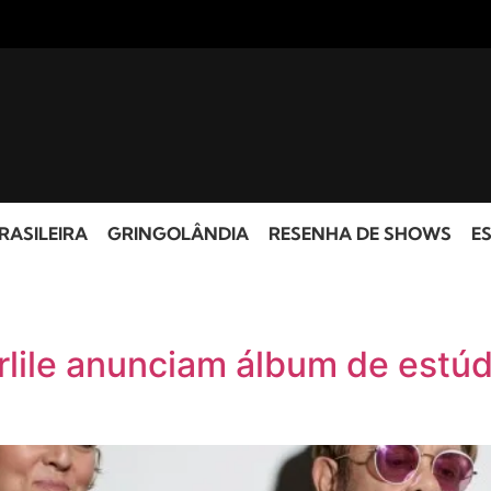
RASILEIRA
GRINGOLÂNDIA
RESENHA DE SHOWS
ES
e
rlile anunciam álbum de estúd