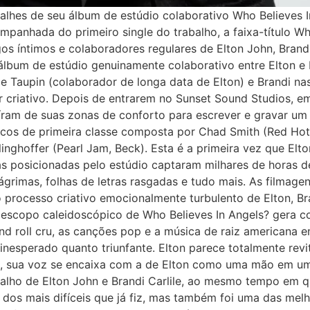
talhes de seu álbum de estúdio colaborativo Who Believes I
mpanhada do primeiro single do trabalho, a faixa-título W
gos íntimos e colaboradores regulares de Elton John, Brand
lbum de estúdio genuinamente colaborativo entre Elton e 
e Taupin (colaborador de longa data de Elton) e Brandi nas
 criativo. Depois de entrarem no Sunset Sound Studios, 
aíram de suas zonas de conforto para escrever e gravar u
os de primeira classe composta por Chad Smith (Red Hot Ch
inghoffer (Pearl Jam, Beck). Esta é a primeira vez que El
s posicionadas pelo estúdio captaram milhares de horas 
ágrimas, folhas de letras rasgadas e tudo mais. As filmag
rocesso criativo emocionalmente turbulento de Elton, Bra
 o escopo caleidoscópico de Who Believes In Angels? gera 
nd roll cru, as canções pop e a música de raiz americana 
 inesperado quanto triunfante. Elton parece totalmente rev
o, sua voz se encaixa com a de Elton como uma mão em um
alho de Elton John e Brandi Carlile, ao mesmo tempo em 
 dos mais difíceis que já fiz, mas também foi uma das melh