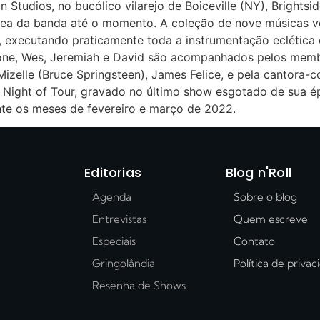
 Studios, no bucólico vilarejo de Boiceville (NY), Brights
ânea da banda até o momento. A coleção de nove músicas 
s, executando praticamente toda a instrumentação eclétic
mone, Wes, Jeremiah e David são acompanhados pelos memb
izelle (Bruce Springsteen), James Felice, e pela cantora
Night of Tour, gravado no último show esgotado de sua épic
nte os meses de fevereiro e março de 2022.
Editorias
Blog n'Roll
Agenda
Sobre o blog
Entrevistas
Quem escreve
Especiais
Contato
Gringolândia
Política de priva
Resenha de Shows