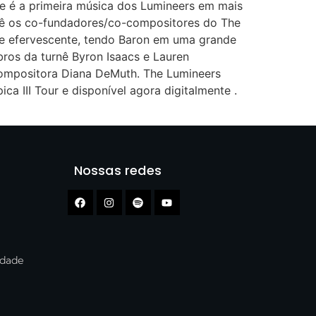
ide é a primeira música dos Lumineers em mais
vê os co-fundadores/co-compositores do The
a e efervescente, tendo Baron em uma grande
ros da turnê Byron Isaacs e Lauren
-compositora Diana DeMuth. The Lumineers
a III Tour e disponível agora digitalmente .
Nossas redes
cidade