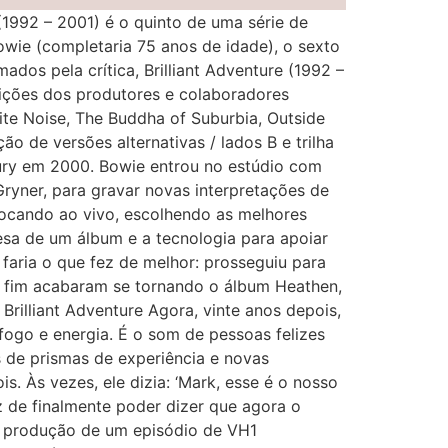
(1992 – 2001) é o quinto de uma série de
owie (completaria 75 anos de idade), o sexto
ados pela crítica, Brilliant Adventure (1992 –
uições dos produtores e colaboradores
hite Noise, The Buddha of Suburbia, Outside
 de versões alternativas / lados B e trilha
bury em 2000. Bowie entrou no estúdio com
Gryner, para gravar novas interpretações de
tocando ao vivo, escolhendo as melhores
resa de um álbum e a tecnologia para apoiar
faria o que fez de melhor: prosseguiu para
fim acabaram se tornando o álbum Heathen,
illiant Adventure Agora, vinte anos depois,
ogo e energia. É o som de pessoas felizes
 de prismas de experiência e novas
. Às vezes, ele dizia: ‘Mark, esse é o nosso
z de finalmente poder dizer que agora o
a produção de um episódio de VH1