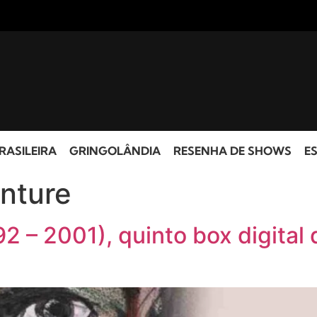
RASILEIRA
GRINGOLÂNDIA
RESENHA DE SHOWS
ES
enture
92 – 2001), quinto box digital