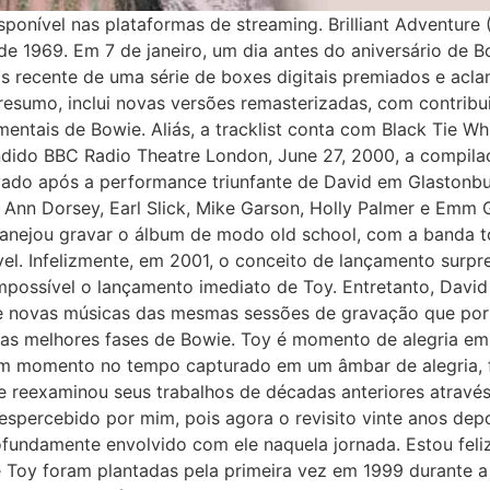
ponível nas plataformas de streaming. Brilliant Adventure 
de 1969. Em 7 de janeiro, um dia antes do aniversário de B
s recente de uma série de boxes digitais premiados e aclam
esumo, inclui novas versões remasterizadas, com contrib
mentais de Bowie. Aliás, a tracklist conta com Black Tie W
ido BBC Radio Theatre London, June 27, 2000, a compilação
gravado após a performance triunfante de David em Glaston
il Ann Dorsey, Earl Slick, Mike Garson, Holly Palmer e Emm 
lanejou gravar o álbum de modo old school, com a banda 
vel. Infelizmente, em 2001, o conceito de lançamento surp
possível o lançamento imediato de Toy. Entretanto, David 
novas músicas das mesmas sessões de gravação que por 
 melhores fases de Bowie. Toy é momento de alegria em Br
 um momento no tempo capturado em um âmbar de alegria, f
e reexaminou seus trabalhos de décadas anteriores através
spercebido por mim, pois agora o revisito vinte anos depois
ofundamente envolvido com ele naquela jornada. Estou feli
e Toy foram plantadas pela primeira vez em 1999 durante 