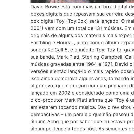
David Bowie está com mais um box digital dis
boxes digitais que repassam sua carreira des
box digital Toy (Toy:Box) será lançado. O mai
2001) vem com um total de 131 músicas. Em r
originais de alguns dos materiais mais experi
Earthling e Hours…, junto com o álbum expand
sonora Re:Call 5, e o inédito Toy. Toy foi 
sua banda, Mark Plati, Sterling Campbell, Ga
músicas gravadas entre 1964 a 1971. David p
versões e então lançá-lo o mais rápido possí
isso ainda demorava alguns anos, tornando im
algo novo, que começou com um punhado de 
lançado em 2002 e considerado como uma das
o co-produtor Mark Plati afirma que “Toy é
em estarem tocando música. David revisitou 
perspectivas – um paralelo que não passou de
álbum’. Acho que por saber que eu estava pr
álbum pertence a todos nós”. As sementes d