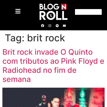
Tag:
brit rock
Brit rock invade O Quinto
com tributos ao Pink Floyd e
Radiohead no fim de
semana