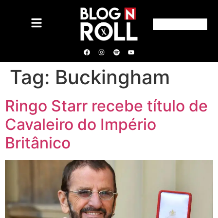
Tag:
Buckingham
Ringo Starr recebe título de
Cavaleiro do Império
Britânico