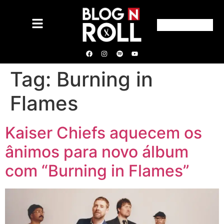
Tag:
Burning in
Flames
Kaiser Chiefs aquecem os
ânimos para novo álbum
com “Burning in Flames”