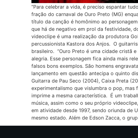
“Para celebrar a vida, é preciso espantar tud
fração do carnaval de Ouro Preto (MG) enqua
título da canção é homônimo ao personagem 
que há de negativo em prol da festividade, 
videoclipe é uma realização da produtora Gob
percussionista Kastora dos Anjos. O guitarri
brasileiro. “Ouro Preto é uma cidade cristã e
alegria. Esse personagem fica ainda mais rel
falsos bons exemplos. São homens engravata
lançamento em questão antecipa o quinto dis
Guitarra de Pau Seco (2004), Caixa Preta (2
experimentalismo que vislumbra o pop, mas fa
imprime a mesma característica. É um trabal
música, assim como o seu próprio videoclipe
em atividade desde 1997, sendo oriunda de U
mesmo estado. Além de Edson Zacca, o grupo 