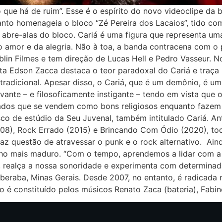
o que há de ruim”. Esse é o espírito do novo videoclipe da
nto homenageia o bloco “Zé Pereira dos Lacaios”, tido com
abre-alas do bloco. Cariá é uma figura que representa um
do amor e da alegria. Não à toa, a banda contracena com 
lin Filmes e tem direção de Lucas Hell e Pedro Vasseur. No
sta Edson Zacca destaca o teor paradoxal do Cariá e traça
 tradicional. Apesar disso, o Cariá, que é um demônio, é u
evante – e filosoficamente instigante – tendo em vista que
dos que se vendem como bons religiosos enquanto fazem 
co de estúdio da Seu Juvenal, também intitulado Cariá. An
008), Rock Errado (2015) e Brincando Com Ódio (2020), to
z questão de atravessar o punk e o rock alternativo. Aind
ho mais maduro. “Com o tempo, aprendemos a lidar com a e
, realça a nossa sonoridade e experimenta com determinad
beraba, Minas Gerais. Desde 2007, no entanto, é radicada 
é constituído pelos músicos Renato Zaca (bateria), Fabin