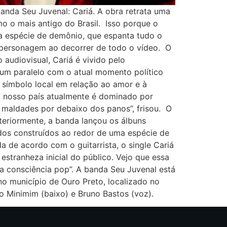
 banda Seu Juvenal: Cariá. A obra retrata uma
o o mais antigo do Brasil. Isso porque o
a espécie de demônio, que espanta tudo o
o personagem ao decorrer de todo o vídeo. O
 audiovisual, Cariá é vivido pelo
 um paralelo com o atual momento político
m símbolo local em relação ao amor e à
 o nosso país atualmente é dominado por
maldades por debaixo dos panos”, frisou. O
teriormente, a banda lançou os álbuns
dos construídos ao redor de uma espécie de
a de acordo com o guitarrista, o single Cariá
stranheza inicial do público. Vejo que essa
a consciência pop”. A banda Seu Juvenal está
no município de Ouro Preto, localizado no
o Minimim (baixo) e Bruno Bastos (voz).