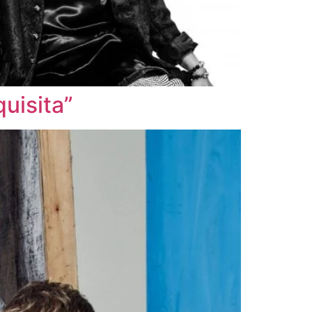
uisita”