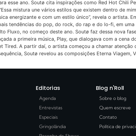
ara esse ano. Soutø cita inspirações como Red Hot Chili Pe
ssa mistura une vários estilos que existem dentro de mim.
ica energizante e com um estilo único”, revela o artista. 
ais tendências do pop, do rock, do rap e do lo-fi, em uma
Alto Fluxo, no começo deste ano. Soutø faz dessa nova fa
lançada a primeira música, Play, que dialogava com a cena d
Get Tired. A partir daí, o artista começou a chamar atenção
 sequência, Soutø revelou as composições Eterna Viagem, 
Editorias
Blog n'Roll
Agenda
Sobre o blog
Entrevistas
Quem escreve
Especiais
Contato
Gringolândia
Política de priva
Resenha de Shows