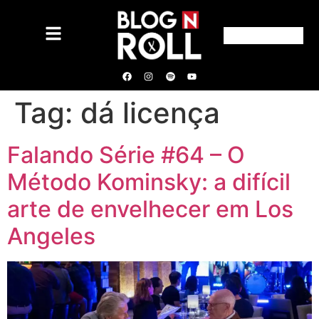
Tag:
dá licença
Falando Série #64 – O
Método Kominsky: a difícil
arte de envelhecer em Los
Angeles