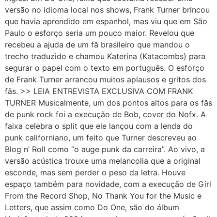
versão no idioma local nos shows, Frank Turner brincou
que havia aprendido em espanhol, mas viu que em São
Paulo o esforço seria um pouco maior. Revelou que
recebeu a ajuda de um fã brasileiro que mandou o
trecho traduzido e chamou Katerina (Katacombs) para
segurar o papel com o texto em português. O esforço
de Frank Turner arrancou muitos aplausos e gritos dos
fãs. >> LEIA ENTREVISTA EXCLUSIVA COM FRANK
TURNER Musicalmente, um dos pontos altos para os fãs
de punk rock foi a execução de Bob, cover do Nofx. A
faixa celebra o split que ele lançou com a lenda do
punk californiano, um feito que Turner descreveu ao
Blog n’ Roll como “o auge punk da carreira”. Ao vivo, a
versão acústica trouxe uma melancolia que a original
esconde, mas sem perder o peso da letra. Houve
espaço também para novidade, com a execução de Girl
From the Record Shop, No Thank You for the Music e
Letters, que assim como Do One, são do álbum