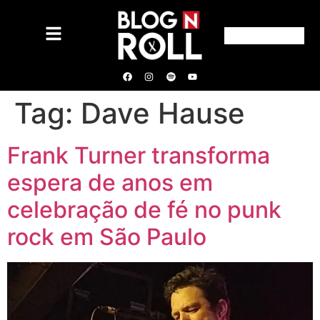
Tag:
Dave Hause
Frank Turner transforma
espera de anos em
celebração de fé no punk
rock em São Paulo