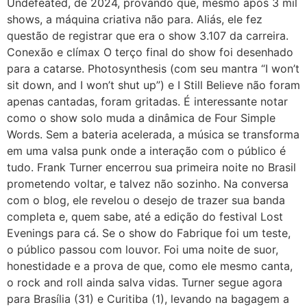
Undefeated, de 2024, provando que, mesmo após 3 mil
shows, a máquina criativa não para. Aliás, ele fez
questão de registrar que era o show 3.107 da carreira.
Conexão e clímax O terço final do show foi desenhado
para a catarse. Photosynthesis (com seu mantra “I won’t
sit down, and I won’t shut up”) e I Still Believe não foram
apenas cantadas, foram gritadas. É interessante notar
como o show solo muda a dinâmica de Four Simple
Words. Sem a bateria acelerada, a música se transforma
em uma valsa punk onde a interação com o público é
tudo. Frank Turner encerrou sua primeira noite no Brasil
prometendo voltar, e talvez não sozinho. Na conversa
com o blog, ele revelou o desejo de trazer sua banda
completa e, quem sabe, até a edição do festival Lost
Evenings para cá. Se o show do Fabrique foi um teste,
o público passou com louvor. Foi uma noite de suor,
honestidade e a prova de que, como ele mesmo canta,
o rock and roll ainda salva vidas. Turner segue agora
para Brasília (31) e Curitiba (1), levando na bagagem a