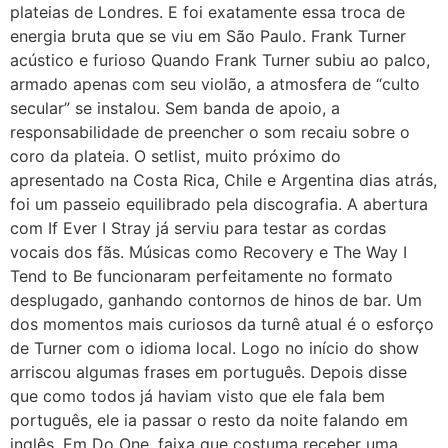
plateias de Londres. E foi exatamente essa troca de
energia bruta que se viu em São Paulo. Frank Turner
acústico e furioso Quando Frank Turner subiu ao palco,
armado apenas com seu violão, a atmosfera de “culto
secular” se instalou. Sem banda de apoio, a
responsabilidade de preencher o som recaiu sobre o
coro da plateia. O setlist, muito próximo do
apresentado na Costa Rica, Chile e Argentina dias atrás,
foi um passeio equilibrado pela discografia. A abertura
com If Ever I Stray já serviu para testar as cordas
vocais dos fãs. Músicas como Recovery e The Way I
Tend to Be funcionaram perfeitamente no formato
desplugado, ganhando contornos de hinos de bar. Um
dos momentos mais curiosos da turnê atual é o esforço
de Turner com o idioma local. Logo no início do show
arriscou algumas frases em português. Depois disse
que como todos já haviam visto que ele fala bem
português, ele ia passar o resto da noite falando em
inglês. Em Do One, faixa que costuma receber uma