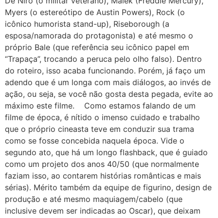
De Niro (o militar veterano), Malek (Freddie Mercury),
Myers (o estereótipo de Austin Powers), Rock (o
icônico humorista stand-up), Riseborough (a
esposa/namorada do protagonista) e até mesmo o
próprio Bale (que referência seu icônico papel em
“Trapaça”, trocando a peruca pelo olho falso). Dentro
do roteiro, isso acaba funcionando. Porém, já faço um
adendo que é um longa com mais diálogos, ao invés de
ação, ou seja, se você não gosta desta pegada, evite ao
máximo este filme. Como estamos falando de um
filme de época, é nítido o imenso cuidado e trabalho
que o próprio cineasta teve em conduzir sua trama
como se fosse concebida naquela época. Vide o
segundo ato, que há um longo flashback, que é guiado
como um projeto dos anos 40/50 (que normalmente
faziam isso, ao contarem histórias românticas e mais
sérias). Mérito também da equipe de figurino, design de
produção e até mesmo maquiagem/cabelo (que
inclusive devem ser indicadas ao Oscar), que deixam