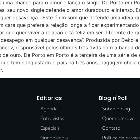
 uma chance para o amor e lança o single De Porto em P
lies, seu novo single defende o amor duradouro e intenso
quer desavença. “Este é um som que defende uma ideia que
 cara que prefere a relação longa a ficar experimentando 
 que quer viver a relação e tá feliz em ser diferente de q
desapego em qualquer desavença”. Produzida por Deko e F
tancev, responsável pelos últimos três dvds com a banda 
s de ouro. De Porto em Porto é a terceira de uma série de s
ue tem conquistado o país há três anos, bagagem cheia de
r.
Editorias
Blog n'Roll
Agenda
Sobre o blog
Entrevistas
Quem escreve
Especiais
Contato
Gringolândia
Política de priva